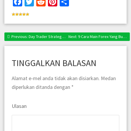
Facebook
Twitter
Reddit
Pinterest
Share
Previous:
Previous post:
Day Trader Strategy – Adakah Ianya Sesuai Dengan Anda?
Next:
Next post:
9 Cara Main Forex Yang Buat Anda Nampak Macam Trader Pro
Navigasi
kiriman
TINGGALKAN BALASAN
Alamat e-mel anda tidak akan disiarkan.
Medan
diperlukan ditanda dengan
*
Ulasan