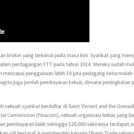
an broker yang terkenal pada masa kini. Syarikat yang memp
lam perdagangan FTT pada tahun 2014. Mereka sudah mula 
ah mencapai penggunaan lebih 10 juta pedagang setia malah u
egitu juga jumlah pembayaran keluar, dimana peningkatan p
leh sebuah syarikat berdaftar di Saint Vincent and the Grenadi
ancial Commission (Finacom), sebuah organisasi bebas yang 
kan pembayaran balik sehingga $20,000 sekiranya terdapat s
kan sijil bertaraf A-membership kepada Olymp Trade sebaga