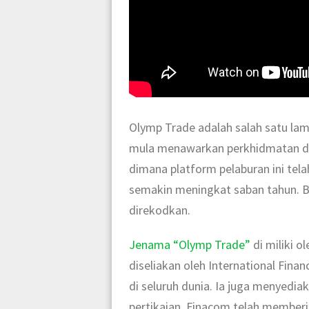
Olymp Trade adalah salah satu lam
mula menawarkan perkhidmatan da
dimana platform pelaburan ini tel
semakin meningkat saban tahun. B
direkodkan.
Jenama “Olymp Trade”
di miliki o
diseliakan oleh International Fin
di seluruh dunia. Ia juga menyedia
pertikaian. Finacom telah memberi