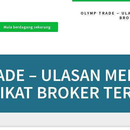
OLYMP TRADE – UL
BRO
Mula berdagang sekarang
ADE – ULASAN M
IKAT BROKER TE