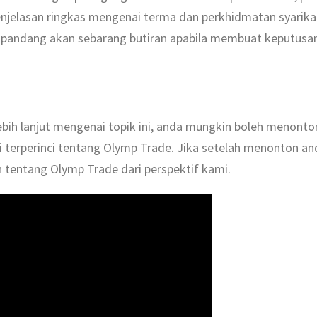
jelasan ringkas mengenai terma dan perkhidmatan syarikat
pandang akan sebarang butiran apabila membuat keputusan
ih lanjut mengenai topik ini, anda mungkin boleh menonto
i terperinci tentang Olymp Trade. Jika setelah menonton
n tentang Olymp Trade dari perspektif kami.