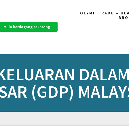
OLYMP TRADE – UL
BRO
Mula berdagang sekarang
 KELUARAN DALA
SAR (GDP) MALAY