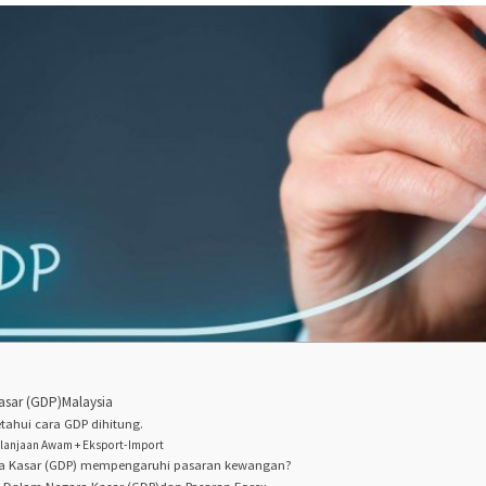
asar (GDP)Malaysia
ahui cara GDP dihitung.
elanjaan Awam + Eksport-Import
a Kasar (GDP) mempengaruhi pasaran kewangan?