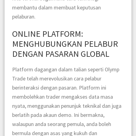
membantu dalam membuat keputusan
pelaburan.
ONLINE PLATFORM:
MENGHUBUNGKAN PELABUR
DENGAN PASARAN GLOBAL
Platform dagangan dalam talian seperti Olymp
Trade telah merevolusikan cara pelabur
berinteraksi dengan pasaran. Platform ini
membolehkan trader mengakses data masa
nyata, menggunakan penunjuk teknikal dan juga
berlatih pada akaun demo. Ini bermakna,
walaupun anda seorang pemula, anda boleh
bermula dengan asas yang kukuh dan