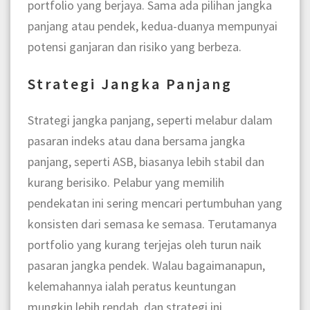
portfolio yang berjaya. Sama ada pilihan jangka
panjang atau pendek, kedua-duanya mempunyai
potensi ganjaran dan risiko yang berbeza.
Strategi Jangka Panjang
Strategi jangka panjang, seperti melabur dalam
pasaran indeks atau dana bersama jangka
panjang, seperti ASB, biasanya lebih stabil dan
kurang berisiko. Pelabur yang memilih
pendekatan ini sering mencari pertumbuhan yang
konsisten dari semasa ke semasa. Terutamanya
portfolio yang kurang terjejas oleh turun naik
pasaran jangka pendek. Walau bagaimanapun,
kelemahannya ialah peratus keuntungan
mungkin lebih rendah, dan strategi ini