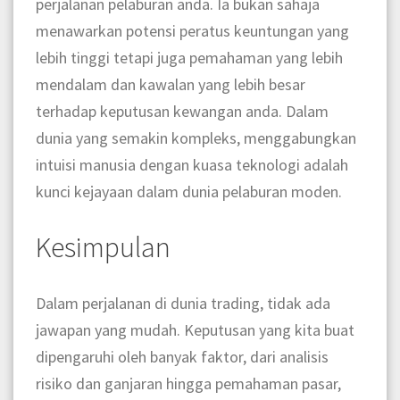
perjalanan pelaburan anda. Ia bukan sahaja
menawarkan potensi peratus keuntungan yang
lebih tinggi tetapi juga pemahaman yang lebih
mendalam dan kawalan yang lebih besar
terhadap keputusan kewangan anda. Dalam
dunia yang semakin kompleks, menggabungkan
intuisi manusia dengan kuasa teknologi adalah
kunci kejayaan dalam dunia pelaburan moden.
Kesimpulan
Dalam perjalanan di dunia trading, tidak ada
jawapan yang mudah. Keputusan yang kita buat
dipengaruhi oleh banyak faktor, dari analisis
risiko dan ganjaran hingga pemahaman pasar,