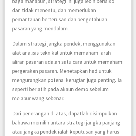
bagaimanapun, strategi ini juga lebih berisiko
dan tidak menentu, dan memerlukan
pemantauan berterusan dan pengetahuan
pasaran yang mendalam.
Dalam strategi jangka pendek, menggunakan
alat analisis teknikal untuk memahami arah
aliran pasaran adalah satu cara untuk memahami
pergerakan pasaran. Menetapkan had untuk
mengurangkan potensi kerugian juga penting. Ia
seperti berlatih pada akaun demo sebelum
melabur wang sebenar.
Dari penerangan di atas, dapatlah disimpulkan
bahawa memilih antara strategi jangka panjang
atau jangka pendek ialah keputusan yang harus