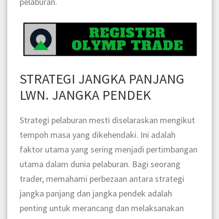
pelaburan.
STRATEGI JANGKA PANJANG
LWN. JANGKA PENDEK
Strategi pelaburan mesti diselaraskan mengikut
tempoh masa yang dikehendaki. Ini adalah
faktor utama yang sering menjadi pertimbangan
utama dalam dunia pelaburan. Bagi seorang
trader, memahami perbezaan antara strategi
jangka panjang dan jangka pendek adalah
penting untuk merancang dan melaksanakan