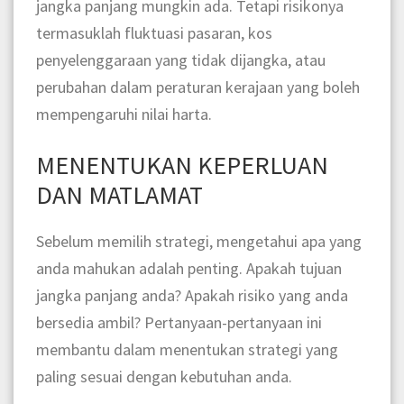
jangka panjang mungkin ada. Tetapi risikonya
termasuklah fluktuasi pasaran, kos
penyelenggaraan yang tidak dijangka, atau
perubahan dalam peraturan kerajaan yang boleh
mempengaruhi nilai harta.
MENENTUKAN KEPERLUAN
DAN MATLAMAT
Sebelum memilih strategi, mengetahui apa yang
anda mahukan adalah penting. Apakah tujuan
jangka panjang anda? Apakah risiko yang anda
bersedia ambil? Pertanyaan-pertanyaan ini
membantu dalam menentukan strategi yang
paling sesuai dengan kebutuhan anda.