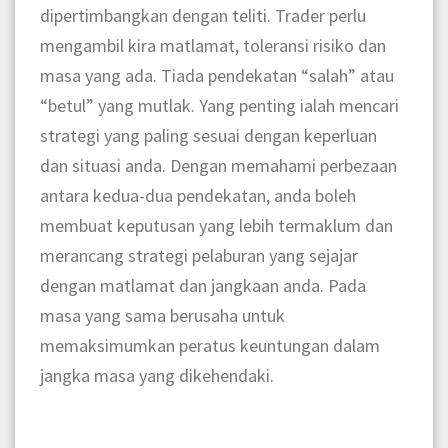
dipertimbangkan dengan teliti. Trader perlu
mengambil kira matlamat, toleransi risiko dan
masa yang ada. Tiada pendekatan “salah” atau
“betul” yang mutlak. Yang penting ialah mencari
strategi yang paling sesuai dengan keperluan
dan situasi anda. Dengan memahami perbezaan
antara kedua-dua pendekatan, anda boleh
membuat keputusan yang lebih termaklum dan
merancang strategi pelaburan yang sejajar
dengan matlamat dan jangkaan anda. Pada
masa yang sama berusaha untuk
memaksimumkan peratus keuntungan dalam
jangka masa yang dikehendaki.