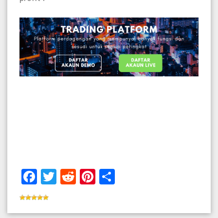
Facebook
Twitter
Reddit
Pinterest
Share