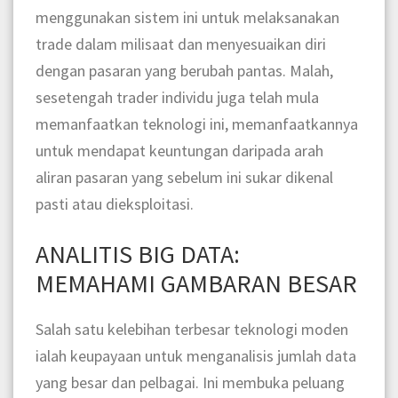
menggunakan sistem ini untuk melaksanakan
trade dalam milisaat dan menyesuaikan diri
dengan pasaran yang berubah pantas. Malah,
sesetengah trader individu juga telah mula
memanfaatkan teknologi ini, memanfaatkannya
untuk mendapat keuntungan daripada arah
aliran pasaran yang sebelum ini sukar dikenal
pasti atau dieksploitasi.
ANALITIS BIG DATA:
MEMAHAMI GAMBARAN BESAR
Salah satu kelebihan terbesar teknologi moden
ialah keupayaan untuk menganalisis jumlah data
yang besar dan pelbagai. Ini membuka peluang