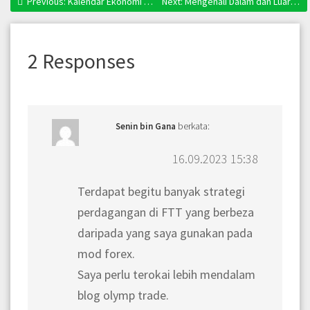
Previous:
Previous post:
Kalendar Ekonomi dan Trader: Gabungan Cekap Dan Bijak Dalam Perdagangan
Next:
Next post:
Mengenali Dalam dan Luar OTC Trading Dengan Olymp Trade
Navigasi
kiriman
2 Responses
berkata:
Senin bin Gana
16.09.2023 15:38
Terdapat begitu banyak strategi
perdagangan di FTT yang berbeza
daripada yang saya gunakan pada
mod forex.
Saya perlu terokai lebih mendalam
blog olymp trade.