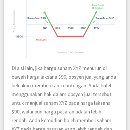
Di sisi lain, jika harga saham XYZ menurun di
bawah harga laksana $90, opsyen jual yang anda
beli akan memberikan keuntungan. Anda boleh
menggunakan hak dalam opsyen jual tersebut
untuk menjual saham XYZ pada harga laksana
$90, walaupun harga pasaran adalah lebih
rendah. Anda kemudian boleh membeli saham
XYZ pada harga pasaran yang lebih rendah dan