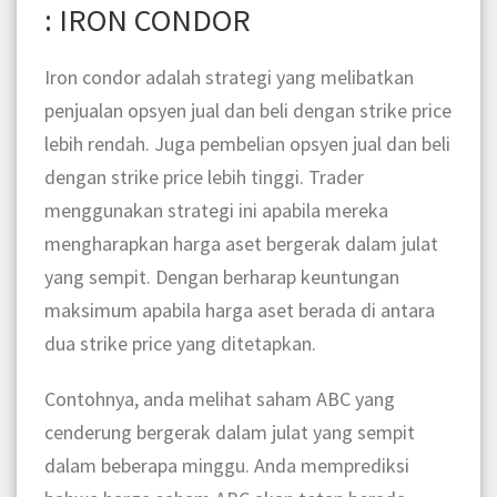
: IRON CONDOR
Iron condor adalah strategi yang melibatkan
penjualan opsyen jual dan beli dengan strike price
lebih rendah. Juga pembelian opsyen jual dan beli
dengan strike price lebih tinggi. Trader
menggunakan strategi ini apabila mereka
mengharapkan harga aset bergerak dalam julat
yang sempit. Dengan berharap keuntungan
maksimum apabila harga aset berada di antara
dua strike price yang ditetapkan.
Contohnya, anda melihat saham ABC yang
cenderung bergerak dalam julat yang sempit
dalam beberapa minggu. Anda memprediksi