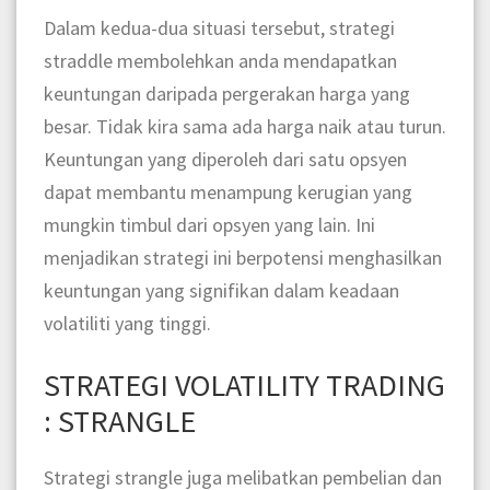
Dalam kedua-dua situasi tersebut, strategi
straddle membolehkan anda mendapatkan
keuntungan daripada pergerakan harga yang
besar. Tidak kira sama ada harga naik atau turun.
Keuntungan yang diperoleh dari satu opsyen
dapat membantu menampung kerugian yang
mungkin timbul dari opsyen yang lain. Ini
menjadikan strategi ini berpotensi menghasilkan
keuntungan yang signifikan dalam keadaan
volatiliti yang tinggi.
STRATEGI VOLATILITY TRADING
: STRANGLE
Strategi strangle juga melibatkan pembelian dan