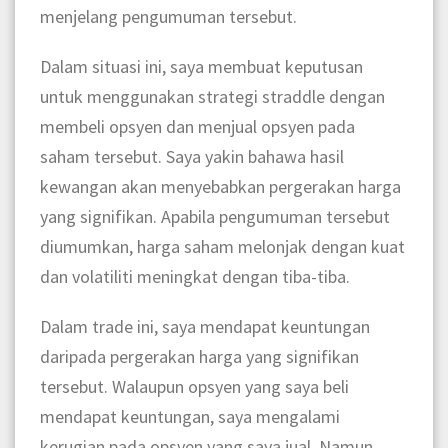
menjelang pengumuman tersebut.
Dalam situasi ini, saya membuat keputusan
untuk menggunakan strategi straddle dengan
membeli opsyen dan menjual opsyen pada
saham tersebut. Saya yakin bahawa hasil
kewangan akan menyebabkan pergerakan harga
yang signifikan. Apabila pengumuman tersebut
diumumkan, harga saham melonjak dengan kuat
dan volatiliti meningkat dengan tiba-tiba.
Dalam trade ini, saya mendapat keuntungan
daripada pergerakan harga yang signifikan
tersebut. Walaupun opsyen yang saya beli
mendapat keuntungan, saya mengalami
kerugian pada opsyen yang saya jual. Namun,