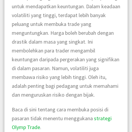
untuk mendapatkan keuntungan. Dalam keadaan
volatiliti yang tinggi, terdapat lebih banyak
peluang untuk membuka trade yang
menguntungkan. Harga boleh berubah dengan
drastik dalam masa yang singkat. Ini
membolehkan para trader mengambil
keuntungan daripada pergerakan yang signifikan
di dalam pasaran. Namun, volatiliti juga
membawa risiko yang lebih tinggi. Oleh itu,
adalah penting bagi pedagang untuk memahami
dan menguruskan risiko dengan bijak.
Baca di sini tentang cara membuka posisi di
pasaran tidak menentu menggukana
strategi
Olymp Trade
.