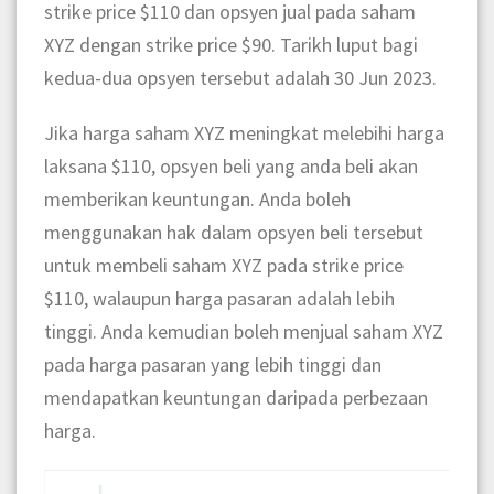
strike price $110 dan opsyen jual pada saham
XYZ dengan strike price $90. Tarikh luput bagi
kedua-dua opsyen tersebut adalah 30 Jun 2023.
Jika harga saham XYZ meningkat melebihi harga
laksana $110, opsyen beli yang anda beli akan
memberikan keuntungan. Anda boleh
menggunakan hak dalam opsyen beli tersebut
untuk membeli saham XYZ pada strike price
$110, walaupun harga pasaran adalah lebih
tinggi. Anda kemudian boleh menjual saham XYZ
pada harga pasaran yang lebih tinggi dan
mendapatkan keuntungan daripada perbezaan
harga.