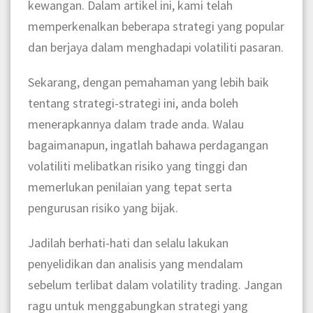
kewangan. Dalam artikel ini, kami telah
memperkenalkan beberapa strategi yang popular
dan berjaya dalam menghadapi volatiliti pasaran.
Sekarang, dengan pemahaman yang lebih baik
tentang strategi-strategi ini, anda boleh
menerapkannya dalam trade anda. Walau
bagaimanapun, ingatlah bahawa perdagangan
volatiliti melibatkan risiko yang tinggi dan
memerlukan penilaian yang tepat serta
pengurusan risiko yang bijak.
Jadilah berhati-hati dan selalu lakukan
penyelidikan dan analisis yang mendalam
sebelum terlibat dalam volatility trading. Jangan
ragu untuk menggabungkan strategi yang