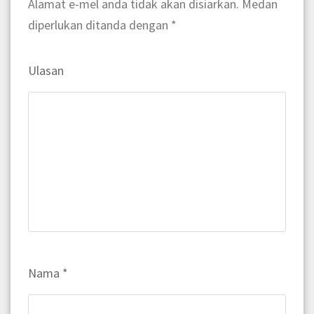
Alamat e-mel anda tidak akan disiarkan.
Medan
diperlukan ditanda dengan
*
Ulasan
Nama
*