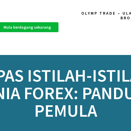
OLYMP TRADE – UL
BRO
Mula berdagang sekarang
S ISTILAH-ISTI
IA FOREX: PAN
PEMULA