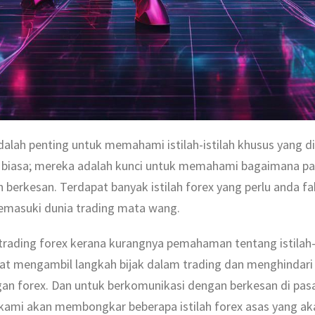
alah penting untuk memahami istilah-istilah khusus yang dig
aan biasa; mereka adalah kunci untuk memahami bagaimana p
 berkesan. Terdapat banyak istilah forex yang perlu anda f
emasuki dunia trading mata wang.
 trading forex kerana kurangnya pemahaman tentang istilah-
t mengambil langkah bijak dalam trading dan menghindari k
ngan forex. Dan untuk berkomunikasi dengan berkesan di pasa
ni, kami akan membongkar beberapa istilah forex asas yan