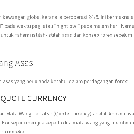
an kewangan global kerana ia beroperasi 24/5. Ini bermakna 
d” pada waktu pagi atau “night owl” pada malam hari. Namun
ba untuk fahami istilah-istilah asas dan konsep forex sebelu
 Yang Asas
lah asas yang perlu anda ketahui dalam perdagangan forex:
 QUOTE CURRENCY
an Mata Wang Tertafsir (Quote Currency) adalah konsep a
mi. Konsep ini merujuk kepada dua mata wang yang memben
tara mereka.