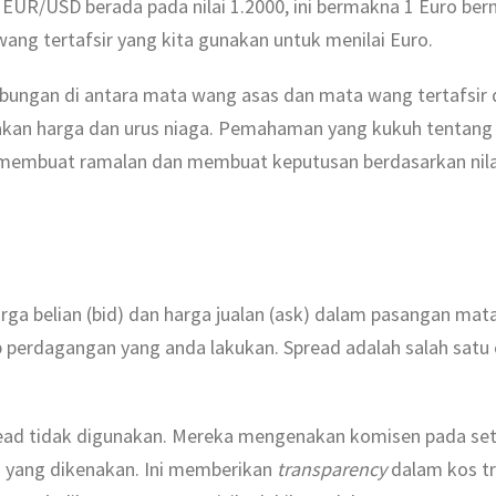
UR/USD berada pada nilai 1.2000, ini bermakna 1 Euro berni
wang tertafsir yang kita gunakan untuk menilai Euro.
ubungan di antara mata wang asas dan mata wang tertafsi
kan harga dan urus niaga. Pemahaman yang kukuh tentang p
 membuat ramalan dan membuat keputusan berdasarkan nila
rga belian (bid) dan harga jualan (ask) dalam pasangan mat
p perdagangan yang anda lakukan. Spread adalah salah sat
read tidak digunakan. Mereka mengenakan komisen pada seti
 yang dikenakan. Ini memberikan
transparency
dalam kos tra