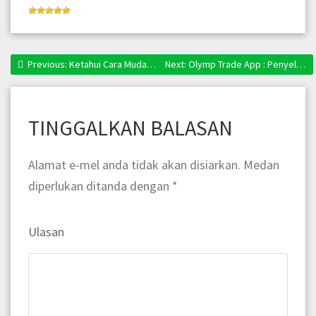
Previous:
Previous post:
Ketahui Cara Mudah Mendapatkan Olymp Trade Signal
Next:
Next post:
Olymp Trade App : Penyelesaian Terbaik Untuk Trader Kecil
Navigasi
kiriman
TINGGALKAN BALASAN
Alamat e-mel anda tidak akan disiarkan.
Medan
diperlukan ditanda dengan
*
Ulasan