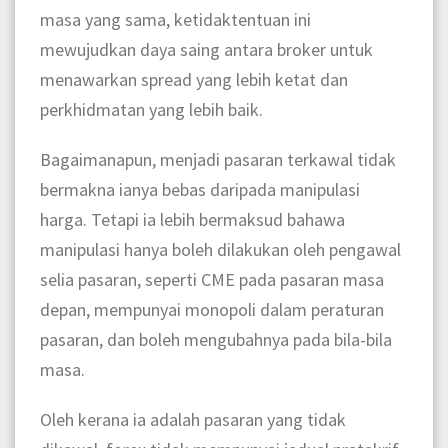
masa yang sama, ketidaktentuan ini
mewujudkan daya saing antara broker untuk
menawarkan spread yang lebih ketat dan
perkhidmatan yang lebih baik.
Bagaimanapun, menjadi pasaran terkawal tidak
bermakna ianya bebas daripada manipulasi
harga. Tetapi ia lebih bermaksud bahawa
manipulasi hanya boleh dilakukan oleh pengawal
selia pasaran, seperti CME pada pasaran masa
depan, mempunyai monopoli dalam peraturan
pasaran, dan boleh mengubahnya pada bila-bila
masa.
Oleh kerana ia adalah pasaran yang tidak