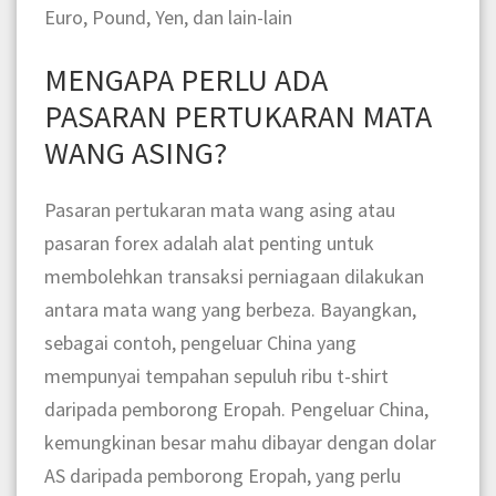
Euro, Pound, Yen, dan lain-lain
MENGAPA PERLU ADA
PASARAN PERTUKARAN MATA
WANG ASING?
Pasaran pertukaran mata wang asing atau
pasaran forex adalah alat penting untuk
membolehkan transaksi perniagaan dilakukan
antara mata wang yang berbeza. Bayangkan,
sebagai contoh, pengeluar China yang
mempunyai tempahan sepuluh ribu t-shirt
daripada pemborong Eropah. Pengeluar China,
kemungkinan besar mahu dibayar dengan dolar
AS daripada pemborong Eropah, yang perlu