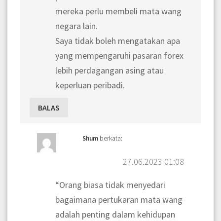
mereka perlu membeli mata wang
negara lain.
Saya tidak boleh mengatakan apa
yang mempengaruhi pasaran forex
lebih perdagangan asing atau
keperluan peribadi.
BALAS
berkata:
Shum
27.06.2023 01:08
“Orang biasa tidak menyedari
bagaimana pertukaran mata wang
adalah penting dalam kehidupan