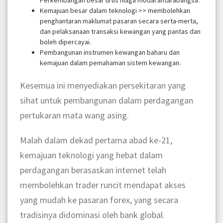
Kemajuan besar dalam teknologi >> membolehkan
penghantaran maklumat pasaran secara serta-merta,
dan pelaksanaan transaksi kewangan yang pantas dan
boleh dipercayai.
Pembangunan instrumen kewangan baharu dan
kemajuan dalam pemahaman sistem kewangan.
Kesemua ini menyediakan persekitaran yang
sihat untuk pembangunan dalam perdagangan
pertukaran mata wang asing.
Malah dalam dekad pertama abad ke-21,
kemajuan teknologi yang hebat dalam
perdagangan berasaskan internet telah
membolehkan trader runcit mendapat akses
yang mudah ke pasaran forex, yang secara
tradisinya didominasi oleh bank global.