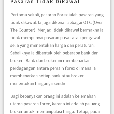
Pasaran Tidak Dikawal
Pertama sekali, pasaran Forex ialah pasaran yang
tidak dikawal. Ia juga dikenali sebagai OTC (Over
The Counter). Menjadi tidak dikawal bermakna ia
tidak mempunyai pasaran pusat atau pengawal
selia yang menentukan harga dan peraturan.
Sebaliknya ia dibentuk oleh beberapa bank dan
broker. Bank dan broker ini membenarkan
perdagangan antara pemain forex di mana ia
membenarkan setiap bank atau broker
menentukan harganya sendiri.
Bagi kebanyakan orang ini adalah kelemahan
utama pasaran forex, kerana ini adalah peluang
broker untuk memanipulasi harga. Tetapi, pada