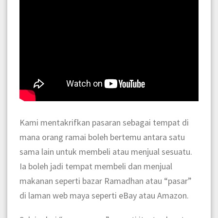
Kami mentakrifkan pasaran sebagai tempat di
mana orang ramai boleh bertemu antara satu
sama lain untuk membeli atau menjual sesuatu.
Ia boleh jadi tempat membeli dan menjual
makanan seperti bazar Ramadhan atau “pasar”
di laman web maya seperti eBay atau Amazon.