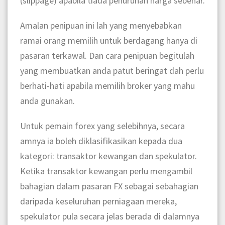
(slippage) apabila tiada penurunan harga sebenar.
Amalan penipuan ini lah yang menyebabkan
ramai orang memilih untuk berdagang hanya di
pasaran terkawal. Dan cara penipuan begitulah
yang membuatkan anda patut beringat dah perlu
berhati-hati apabila memilih broker yang mahu
anda gunakan.
Untuk pemain forex yang selebihnya, secara
amnya ia boleh diklasifikasikan kepada dua
kategori: transaktor kewangan dan spekulator.
Ketika transaktor kewangan perlu mengambil
bahagian dalam pasaran FX sebagai sebahagian
daripada keseluruhan perniagaan mereka,
spekulator pula secara jelas berada di dalamnya