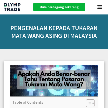
Mula berdagang sekarang
PENGENALAN KEPADA TUKARAN
MATA WANG ASING DI MALAYSIA
Table of Contents