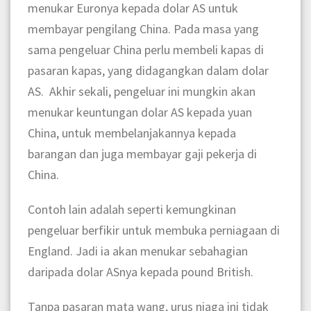
menukar Euronya kepada dolar AS untuk
membayar pengilang China. Pada masa yang
sama pengeluar China perlu membeli kapas di
pasaran kapas, yang didagangkan dalam dolar
AS. Akhir sekali, pengeluar ini mungkin akan
menukar keuntungan dolar AS kepada yuan
China, untuk membelanjakannya kepada
barangan dan juga membayar gaji pekerja di
China.
Contoh lain adalah seperti kemungkinan
pengeluar berfikir untuk membuka perniagaan di
England. Jadi ia akan menukar sebahagian
daripada dolar ASnya kepada pound British.
Tanpa pasaran mata wang, urus niaga ini tidak