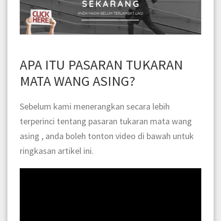
APA ITU PASARAN TUKARAN
MATA WANG ASING?
Sebelum kami menerangkan secara lebih
terperinci tentang pasaran tukaran mata wang
asing , anda boleh tonton video di bawah untuk
ringkasan artikel ini.