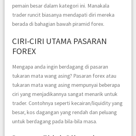
pemain besar dalam kategori ini. Manakala
trader runcit biasanya mendapati diri mereka
berada di bahagian bawah piramid forex.
CIRI-CIRI UTAMA PASARAN
FOREX
Mengapa anda ingin berdagang di pasaran
tukaran mata wang asing? Pasaran forex atau
tukaran mata wang asing mempunyai beberapa
ciri yang menjadikannya sangat menarik untuk
trader. Contohnya seperti kecairan/liquidity yang
besar, kos dagangan yang rendah dan peluang
untuk berdagang pada bila-bila masa.