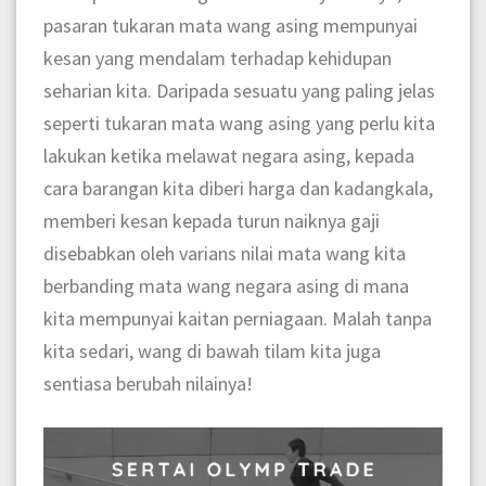
pasaran tukaran mata wang asing mempunyai
kesan yang mendalam terhadap kehidupan
seharian kita. Daripada sesuatu yang paling jelas
seperti tukaran mata wang asing yang perlu kita
lakukan ketika melawat negara asing, kepada
cara barangan kita diberi harga dan kadangkala,
memberi kesan kepada turun naiknya gaji
disebabkan oleh varians nilai mata wang kita
berbanding mata wang negara asing di mana
kita mempunyai kaitan perniagaan. Malah tanpa
kita sedari, wang di bawah tilam kita juga
sentiasa berubah nilainya!