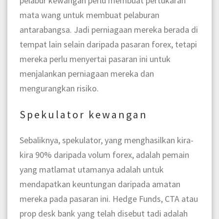
pelabur kewangan perlu membuat pertukaran
mata wang untuk membuat pelaburan
antarabangsa. Jadi perniagaan mereka berada di
tempat lain selain daripada pasaran forex, tetapi
mereka perlu menyertai pasaran ini untuk
menjalankan perniagaan mereka dan
mengurangkan risiko.
Spekulator kewangan
Sebaliknya, spekulator, yang menghasilkan kira-
kira 90% daripada volum forex, adalah pemain
yang matlamat utamanya adalah untuk
mendapatkan keuntungan daripada amatan
mereka pada pasaran ini. Hedge Funds, CTA atau
prop desk bank yang telah disebut tadi adalah