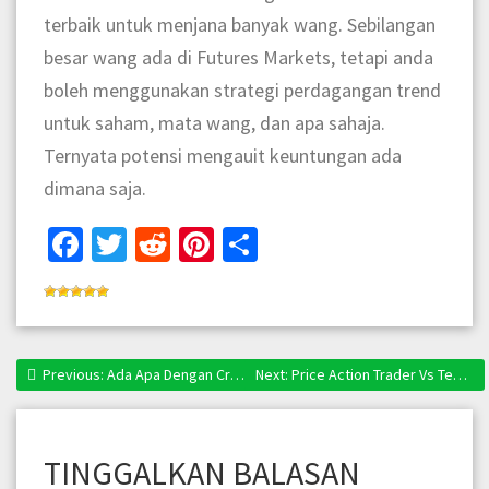
terbaik untuk menjana banyak wang. Sebilangan
besar wang ada di Futures Markets, tetapi anda
boleh menggunakan strategi perdagangan trend
untuk saham, mata wang, dan apa sahaja.
Ternyata potensi mengauit keuntungan ada
dimana saja.
Facebook
Twitter
Reddit
Pinterest
Share
Previous:
Previous post:
Ada Apa Dengan Crypto Currency ?
Next:
Next post:
Price Action Trader Vs Technical Indicator Trader
Navigasi
kiriman
TINGGALKAN BALASAN