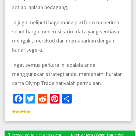
setiap lapisan pedagang.
Ia juga meliputi bagaimana platform menerima
sebut harga menerusi strim data yang sentiasa
mengalir, merekod dan memaparkan dengan
kadar segera.
Ingat semua perkara ini apabila anda
menggunakan strategi anda, memahami huraian
carta Olymp Trade hanyalah permulaan.
Facebook
Twitter
Reddit
Pinterest
Share
Previous:
Previous post:
Belajar Asas Cara Main Forex FREE Untuk Mereka Yang Tak Tahu Nak Mula
Next:
Next post:
Antara Olymp Trade dan Octa FX Mana Satu Nak Pilih?