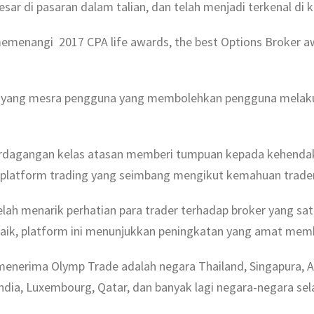
esar di pasaran dalam talian, dan telah menjadi terkenal di
memenangi 2017 CPA life awards, the best Options Broker a
m yang mesra pengguna yang membolehkan pengguna melak
rdagangan kelas atasan memberi tumpuan kepada kehendak
u platform trading yang seimbang mengikut kemahuan trader
ah menarik perhatian para trader terhadap broker yang satu
aik, platform ini menunjukkan peningkatan yang amat me
enerima Olymp Trade adalah negara Thailand, Singapura, Af
India, Luxembourg, Qatar, dan banyak lagi negara-negara sel