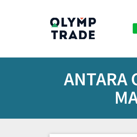
ANTARA 
MA