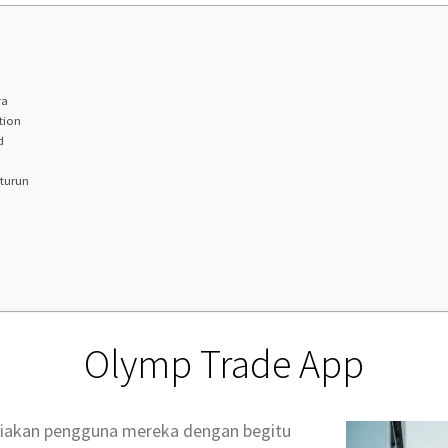
ya
tion
d
 turun
Olymp Trade App
ediakan pengguna mereka dengan begitu