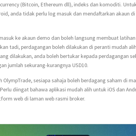
urrency (Bitcoin, Ethereum dll), indeks dan komoditi. Unt
roid, anda tidak perlu log masuk dan mendaftarkan akaun d
s masuk ke akaun demo dan boleh langsung membuat latiha
kan tadi, perdagangan boleh dilakukan di peranti mudah alih
 yang dilakukan, anda boleh bertukar kepada perdagangan se
gan jumlah sekurang-kurangnya USD10.
ih OlympTrade, sesiapa sahaja boleh berdagang saham di 
. Perlu diingat bahawa aplikasi mudah alih untuk iOS dan A
atform web di laman web rasmi broker.