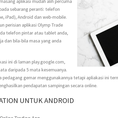
asang aplikasi mudah alih percuma
ada sebarang peranti: telefon
one, iPad), Android dan web-mobile.
 perisian aplikasi Olymp Trade
a telefon pintar atau tablet anda,
a dan bila-bila masa yang anda
ikasi ini di laman play.google.com,
mata daripada 5 mata kesemuanya.
a pedagang gemar menggunakannya tetapi apliakasi ini te
nghasilkan pendapatan sampingan secara online.
CATION UNTUK ANDROID