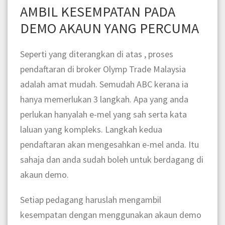
AMBIL KESEMPATAN PADA
DEMO AKAUN YANG PERCUMA
Seperti yang diterangkan di atas , proses
pendaftaran di broker Olymp Trade Malaysia
adalah amat mudah. Semudah ABC kerana ia
hanya memerlukan 3 langkah. Apa yang anda
perlukan hanyalah e-mel yang sah serta kata
laluan yang kompleks. Langkah kedua
pendaftaran akan mengesahkan e-mel anda. Itu
sahaja dan anda sudah boleh untuk berdagang di
akaun demo.
Setiap pedagang haruslah mengambil
kesempatan dengan menggunakan akaun demo