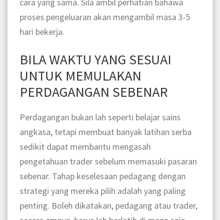
cara yang sama. Sila ambil perhatian bahawa
proses pengeluaran akan mengambil masa 3-5
hari bekerja.
BILA WAKTU YANG SESUAI
UNTUK MEMULAKAN
PERDAGANGAN SEBENAR
Perdagangan bukan lah seperti belajar sains
angkasa, tetapi membuat banyak latihan serba
sedikit dapat membantu mengasah
pengetahuan trader sebelum memasuki pasaran
sebenar. Tahap keselesaan pedagang dengan
strategi yang mereka pilih adalah yang paling
penting. Boleh dikatakan, pedagang atau trader,