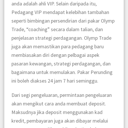
anda adalah ahli VIP. Selain daripada itu,
Pedagang VIP mendapat kelebihan tambahan
seperti bimbingan persendirian dari pakar Olymp
Trade, “coaching” secara dalam talian, dan
penjelasan strategi perdagangan. Olymp Trade
juga akan memastikan para pedagang baru
membiasakan diri dengan pelbagai aspek
pasaran kewangan, strategi perdagangan, dan
bagaimana untuk memulakan. Pakar Perunding
ini boleh diakses 24 jam 7 hari seminggu.
Dari segi pengeluaran, permintaan pengeluaran
akan mengikut cara anda membuat deposit.
Maksudnya jika deposit menggunakan kad
kredit, pembayaran juga akan dibayar melalui