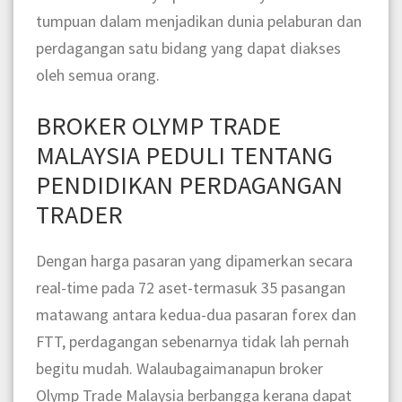
tumpuan dalam menjadikan dunia pelaburan dan
perdagangan satu bidang yang dapat diakses
oleh semua orang.
BROKER OLYMP TRADE
MALAYSIA PEDULI TENTANG
PENDIDIKAN PERDAGANGAN
TRADER
Dengan harga pasaran yang dipamerkan secara
real-time pada 72 aset-termasuk 35 pasangan
matawang antara kedua-dua pasaran forex dan
FTT, perdagangan sebenarnya tidak lah pernah
begitu mudah. Walaubagaimanapun broker
Olymp Trade Malaysia berbangga kerana dapat