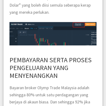
Dolar” yang boleh diisi semula seberapa kerap
yang mereka perlukan.
PEMBAYARAN SERTA PROSES
PENGELUARAN YANG
MENYENANGKAN
Bayaran broker Olymp Trade Malaysia adalah
sehingga 80% untuk satu perdagangan yang
berjaya di akaun biasa. Dan sehingga 92% jika