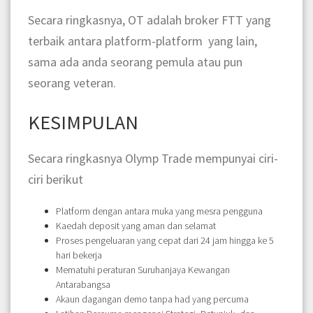
Secara ringkasnya, OT adalah broker FTT yang
terbaik antara platform-platform yang lain,
sama ada anda seorang pemula atau pun
seorang veteran.
KESIMPULAN
Secara ringkasnya Olymp Trade mempunyai ciri-
ciri berikut
Platform dengan antara muka yang mesra pengguna
Kaedah deposit yang aman dan selamat
Proses pengeluaran yang cepat dari 24 jam hingga ke 5
hari bekerja
Mematuhi peraturan Suruhanjaya Kewangan
Antarabangsa
Akaun dagangan demo tanpa had yang percuma