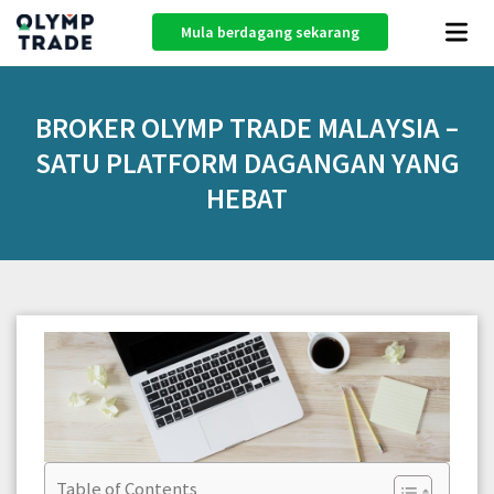
Mula berdagang sekarang
BROKER OLYMP TRADE MALAYSIA –
SATU PLATFORM DAGANGAN YANG
HEBAT
Table of Contents