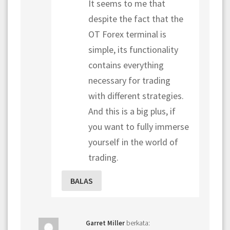
It seems to me that
despite the fact that the
OT Forex terminal is
simple, its functionality
contains everything
necessary for trading
with different strategies.
And this is a big plus, if
you want to fully immerse
yourself in the world of
trading.
BALAS
berkata:
Garret Miller